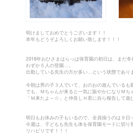
明けましておめでとうございます！！
本年もどうぞよろしくお願い致します！！！
2018年おひさまはらっぱ保育園の初日は、まだ
わずか５人の登園…。
出勤している先生の方が多い…という状態であり
今朝は男の子３人でいて、おのおの遊んでいるも覇
でも、Ｍちゃんが来ると一気に賑やかになりＭち
「Ｍ来たよ～☆」と仲良しＨ君に自ら報告して遊
明日もお休みの子もいるので、全員揃うのは９日
今週は、子どもも先生も体を保育園モードに切り
リハビリです！！！