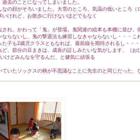
、過去のことになってしまいました。
んなの顔がそろいました。大雪のところ、気温の低いところ（ロ
寒いけれど、お散歩に行けないほどでもなく
去され、かわって「鬼」が登場。鬼関連の絵本も本棚に並び、
ゃならないし、鬼の撃退法も練習しなきゃならないし・・・これ
った子も2歳児クラスともなれば、最前線を期待されるし・・
れど、節分の豆まきは、成長の証しみたいな気がします、（お
怖いけどみんなを守るんだ、と健気に頑張る
いていたソックスの柄が不思議なことに先生のと同じだった、