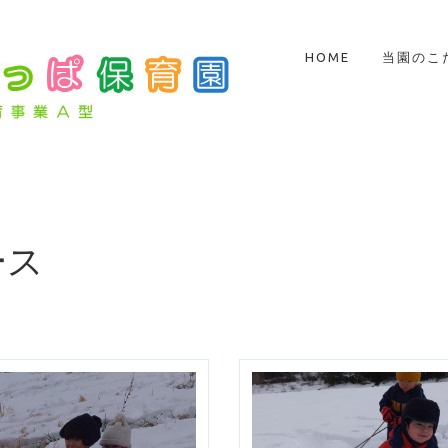
HOME
当園のこ
ース