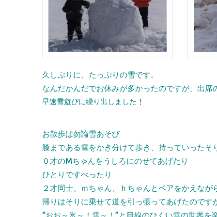
久しぶりに、たっぷりの雪です。
なんだかんだでお休みが多かったのですが、出席
早速雪遊びに繰り出しました
！
お散歩は勿論雪あそび
膝まである雪をかき分けて歩き、持っていったそ
０才のMちゃんをうしろにのせてあげたり
ひとりですべったり
２才同士、ｍちゃん、ｈちゃんとペアをかえなが
帰りはそりに乗せて道を引っ張ってあげたのです
“おお～氷～！雪～！”と目線のひくい雪の世界を