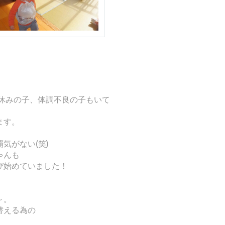
冬休みの子、体調不良の子もいて
ます。
気がない(笑)
ゃんも
び始めていました！
～。
替える為の