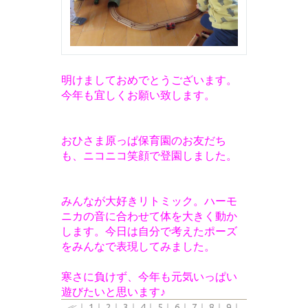
明けましておめでとうございます。
今年も宜しくお願い致します。
おひさま原っぱ保育園のお友だち
も、ニコニコ笑顔で登園しました。
みんなが大好きリトミック。ハーモ
ニカの音に合わせて体を大きく動か
します。
今日は自分で考えたポーズ
をみんなで表現してみました。
寒さに負けず、今年も元気いっぱい
遊びたいと思います♪
≪
｜
1
｜
2
｜
3
｜
4
｜
5
｜
6
｜
7
｜
8
｜
9
｜