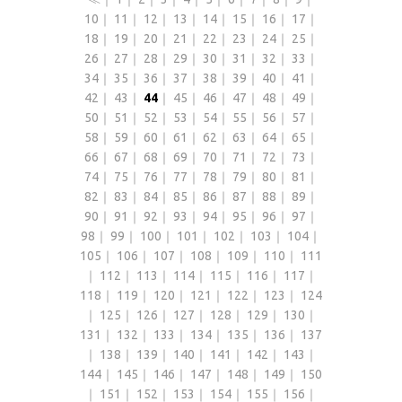
10
｜
11
｜
12
｜
13
｜
14
｜
15
｜
16
｜
17
｜
18
｜
19
｜
20
｜
21
｜
22
｜
23
｜
24
｜
25
｜
26
｜
27
｜
28
｜
29
｜
30
｜
31
｜
32
｜
33
｜
34
｜
35
｜
36
｜
37
｜
38
｜
39
｜
40
｜
41
｜
42
｜
43
｜
44
｜
45
｜
46
｜
47
｜
48
｜
49
｜
50
｜
51
｜
52
｜
53
｜
54
｜
55
｜
56
｜
57
｜
58
｜
59
｜
60
｜
61
｜
62
｜
63
｜
64
｜
65
｜
66
｜
67
｜
68
｜
69
｜
70
｜
71
｜
72
｜
73
｜
74
｜
75
｜
76
｜
77
｜
78
｜
79
｜
80
｜
81
｜
82
｜
83
｜
84
｜
85
｜
86
｜
87
｜
88
｜
89
｜
90
｜
91
｜
92
｜
93
｜
94
｜
95
｜
96
｜
97
｜
98
｜
99
｜
100
｜
101
｜
102
｜
103
｜
104
｜
105
｜
106
｜
107
｜
108
｜
109
｜
110
｜
111
｜
112
｜
113
｜
114
｜
115
｜
116
｜
117
｜
118
｜
119
｜
120
｜
121
｜
122
｜
123
｜
124
｜
125
｜
126
｜
127
｜
128
｜
129
｜
130
｜
131
｜
132
｜
133
｜
134
｜
135
｜
136
｜
137
｜
138
｜
139
｜
140
｜
141
｜
142
｜
143
｜
144
｜
145
｜
146
｜
147
｜
148
｜
149
｜
150
｜
151
｜
152
｜
153
｜
154
｜
155
｜
156
｜