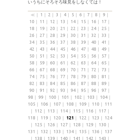
いうちにそろそろ味見をしなくては！
≪
｜
1
｜
2
｜
3
｜
4
｜
5
｜
6
｜
7
｜
8
｜
9
｜
10
｜
11
｜
12
｜
13
｜
14
｜
15
｜
16
｜
17
｜
18
｜
19
｜
20
｜
21
｜
22
｜
23
｜
24
｜
25
｜
26
｜
27
｜
28
｜
29
｜
30
｜
31
｜
32
｜
33
｜
34
｜
35
｜
36
｜
37
｜
38
｜
39
｜
40
｜
41
｜
42
｜
43
｜
44
｜
45
｜
46
｜
47
｜
48
｜
49
｜
50
｜
51
｜
52
｜
53
｜
54
｜
55
｜
56
｜
57
｜
58
｜
59
｜
60
｜
61
｜
62
｜
63
｜
64
｜
65
｜
66
｜
67
｜
68
｜
69
｜
70
｜
71
｜
72
｜
73
｜
74
｜
75
｜
76
｜
77
｜
78
｜
79
｜
80
｜
81
｜
82
｜
83
｜
84
｜
85
｜
86
｜
87
｜
88
｜
89
｜
90
｜
91
｜
92
｜
93
｜
94
｜
95
｜
96
｜
97
｜
98
｜
99
｜
100
｜
101
｜
102
｜
103
｜
104
｜
105
｜
106
｜
107
｜
108
｜
109
｜
110
｜
111
｜
112
｜
113
｜
114
｜
115
｜
116
｜
117
｜
118
｜
119
｜
120
｜
121
｜
122
｜
123
｜
124
｜
125
｜
126
｜
127
｜
128
｜
129
｜
130
｜
131
｜
132
｜
133
｜
134
｜
135
｜
136
｜
137
｜
138
｜
139
｜
140
｜
141
｜
142
｜
143
｜