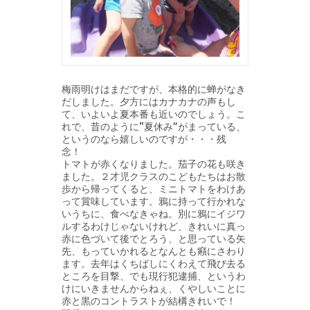
梅雨明けはまだですが、本格的に蝉がなき
だしました。夕方にはカナカナの声もし
て、いよいよ夏本番も近いのでしょう。こ
れで、昔のように“夏休み”がまっている、
というのなら嬉しいのですが・・・残
念！
トマトが赤くなりました。茄子の花も咲き
ました。２才児クラスのこどもたちはお散
歩から帰ってくると、ミニトマトをわけあ
って賞味しています。鴉に持って行かれな
いうちに、食べなきゃね。別に鴉にイジワ
ルするわけじゃないけれど、きれいに真っ
赤に色づいて後でとろう、と思っている矢
先、もっていかれるとなんとも癪にさわり
ます。去年はくちばしにくわえて飛び去る
ところを目撃、でも現行犯逮捕、というわ
けにいきませんからねぇ、くやしいことに
赤と黒のコントラストが結構きれいで！