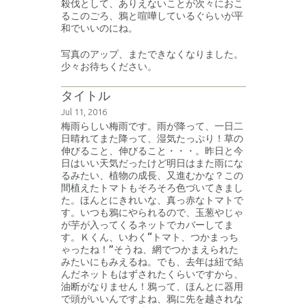
殺伐として、ありえないことが次々におこ
るこのごろ、鴉と喧嘩しているぐらいが平
和でいいのにね。
写真のアップ、またできなくなりました。
少々お待ちください。
タイトル
Jul 11, 2016
梅雨らしい梅雨です。雨が降って、一日二
日晴れてまた降って、湿気たっぷり！草の
伸びること、伸びること・・・。昨日と今
日はいい天気だったけど明日はまた雨にな
るみたい、植物の成長、又進むかな？この
間植えたトマトもそろそろ色づいてきまし
た。ほんとにきれいな、真っ赤なトマトで
す。いつも鴉にやられるので、玉葱やじゃ
が芋が入ってくるネットでカバーしてま
す。Ｋくん、いわく“トマト、つかまっち
ゃったね！”そうね、網でつかまえられた
みたいにもみえるね。でも、去年は紐で結
んだネットもはずされたくらいですから、
油断がなりません！鴉って、ほんとに器用
で頭がいいんですよね、鴉に先を越されな