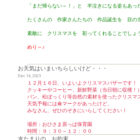
「まだ帰らない～！」と 半泣きになる姿もあっ
たくさんの 作家さんたちの 作品誕生を 目の
素敵に クリスマスを 彩ってくれることでしょ
めり～♪
お天気はいまいちらしいけど・・・
Dec 14, 2023
１２月１６日、いよいよクリスマスバザーです！
クッキーやコーヒー、新鮮野菜（当日朝に収穫！
パン、松ぼっくり等自然の素材を使ったクリスマ
天気予報には傘マークがあったけど、
みなさん、ぜひのぞきにいらしてください！
場所：おひさま原っぱ保育園
時間：９：３０～１２：００
水たまりの お約束