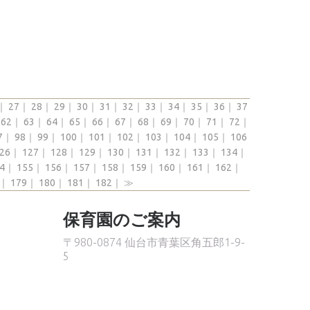
｜
27
｜
28
｜
29
｜
30
｜
31
｜
32
｜
33
｜
34
｜
35
｜
36
｜
37
｜
62
｜
63
｜
64
｜
65
｜
66
｜
67
｜
68
｜
69
｜
70
｜
71
｜
72
｜
7
｜
98
｜
99
｜
100
｜
101
｜
102
｜
103
｜
104
｜
105
｜
106
26
｜
127
｜
128
｜
129
｜
130
｜
131
｜
132
｜
133
｜
134
｜
4
｜
155
｜
156
｜
157
｜
158
｜
159
｜
160
｜
161
｜
162
｜
｜
179
｜
180
｜
181
｜
182
｜
≫
保育園のご案内
〒980-0874 仙台市青葉区角五郎1-9-
5