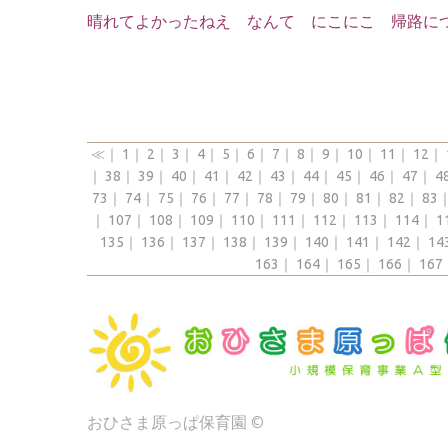
晴れてよかったねえ なんて にこにこ 帰路に
≪
｜
1
｜
2
｜
3
｜
4
｜
5
｜
6
｜
7
｜
8
｜
9
｜
10
｜
11
｜
12
｜
｜
38
｜
39
｜
40
｜
41
｜
42
｜
43
｜
44
｜
45
｜
46
｜
47
｜
4
73
｜
74
｜
75
｜
76
｜
77
｜
78
｜
79
｜
80
｜
81
｜
82
｜
83
｜
107
｜
108
｜
109
｜
110
｜
111
｜
112
｜
113
｜
114
｜
1
135
｜
136
｜
137
｜
138
｜
139
｜
140
｜
141
｜
142
｜
14
163
｜
164
｜
165
｜
166
｜
167
おひさま原っぱ保育園 ©