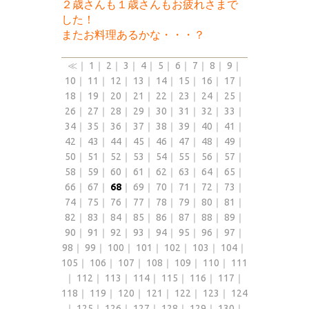
２歳さんも１歳さんもお疲れさまで
した！
またお料理あるかな・・・？
≪
｜
1
｜
2
｜
3
｜
4
｜
5
｜
6
｜
7
｜
8
｜
9
｜
10
｜
11
｜
12
｜
13
｜
14
｜
15
｜
16
｜
17
｜
18
｜
19
｜
20
｜
21
｜
22
｜
23
｜
24
｜
25
｜
26
｜
27
｜
28
｜
29
｜
30
｜
31
｜
32
｜
33
｜
34
｜
35
｜
36
｜
37
｜
38
｜
39
｜
40
｜
41
｜
42
｜
43
｜
44
｜
45
｜
46
｜
47
｜
48
｜
49
｜
50
｜
51
｜
52
｜
53
｜
54
｜
55
｜
56
｜
57
｜
58
｜
59
｜
60
｜
61
｜
62
｜
63
｜
64
｜
65
｜
66
｜
67
｜
68
｜
69
｜
70
｜
71
｜
72
｜
73
｜
74
｜
75
｜
76
｜
77
｜
78
｜
79
｜
80
｜
81
｜
82
｜
83
｜
84
｜
85
｜
86
｜
87
｜
88
｜
89
｜
90
｜
91
｜
92
｜
93
｜
94
｜
95
｜
96
｜
97
｜
98
｜
99
｜
100
｜
101
｜
102
｜
103
｜
104
｜
105
｜
106
｜
107
｜
108
｜
109
｜
110
｜
111
｜
112
｜
113
｜
114
｜
115
｜
116
｜
117
｜
118
｜
119
｜
120
｜
121
｜
122
｜
123
｜
124
｜
125
｜
126
｜
127
｜
128
｜
129
｜
130
｜