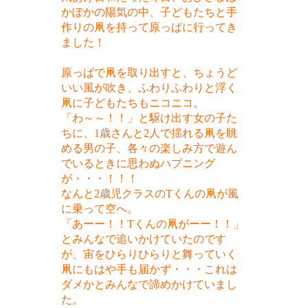
かぽかの陽気の中、子どもたちと手
作りの凧を持って原っぱに行ってき
ました！
原っぱで凧を取り出すと、ちょうど
いい風が吹き、ふわりふわりと浮く
凧に子どもたちもニコニコ。
「わ～～！！」と駆け出す女の子た
ちに、1歳さんと2人で揺れる凧を眺
める男の子、各々の楽しみ方で遊ん
でいるときに思わぬハプニング
が・・・！！！
なんと2歳児クラスのTくんの凧が風
に乗って空へ。
「あーー！！Tくんの凧がーー！！」
とみんなで追いかけていたのです
が、宙をひらりひらりと舞っていく
凧にもはや手も届かず・・・これは
ダメかとみんなで諦めかけていまし
た。