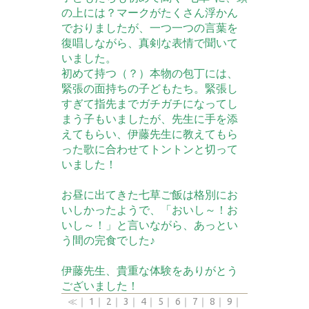
の上には？マークがたくさん浮かん
でおりましたが、一つ一つの言葉を
復唱しながら、真剣な表情で聞いて
いました。
初めて持つ（？）本物の包丁には、
緊張の面持ちの子どもたち。緊張し
すぎて指先までガチガチになってし
まう子もいましたが、先生に手を添
えてもらい、伊藤先生に教えてもら
った歌に合わせてトントンと切って
いました！
お昼に出てきた七草ご飯は格別にお
いしかったようで、「おいし～！お
いし～！」と言いながら、あっとい
う間の完食でした♪
伊藤先生、貴重な体験をありがとう
ございました！
≪
｜
1
｜
2
｜
3
｜
4
｜
5
｜
6
｜
7
｜
8
｜
9
｜