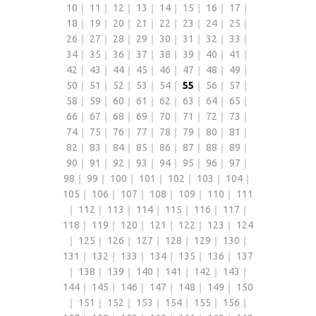
10
｜
11
｜
12
｜
13
｜
14
｜
15
｜
16
｜
17
｜
18
｜
19
｜
20
｜
21
｜
22
｜
23
｜
24
｜
25
｜
26
｜
27
｜
28
｜
29
｜
30
｜
31
｜
32
｜
33
｜
34
｜
35
｜
36
｜
37
｜
38
｜
39
｜
40
｜
41
｜
42
｜
43
｜
44
｜
45
｜
46
｜
47
｜
48
｜
49
｜
50
｜
51
｜
52
｜
53
｜
54
｜
55
｜
56
｜
57
｜
58
｜
59
｜
60
｜
61
｜
62
｜
63
｜
64
｜
65
｜
66
｜
67
｜
68
｜
69
｜
70
｜
71
｜
72
｜
73
｜
74
｜
75
｜
76
｜
77
｜
78
｜
79
｜
80
｜
81
｜
82
｜
83
｜
84
｜
85
｜
86
｜
87
｜
88
｜
89
｜
90
｜
91
｜
92
｜
93
｜
94
｜
95
｜
96
｜
97
｜
98
｜
99
｜
100
｜
101
｜
102
｜
103
｜
104
｜
105
｜
106
｜
107
｜
108
｜
109
｜
110
｜
111
｜
112
｜
113
｜
114
｜
115
｜
116
｜
117
｜
118
｜
119
｜
120
｜
121
｜
122
｜
123
｜
124
｜
125
｜
126
｜
127
｜
128
｜
129
｜
130
｜
131
｜
132
｜
133
｜
134
｜
135
｜
136
｜
137
｜
138
｜
139
｜
140
｜
141
｜
142
｜
143
｜
144
｜
145
｜
146
｜
147
｜
148
｜
149
｜
150
｜
151
｜
152
｜
153
｜
154
｜
155
｜
156
｜